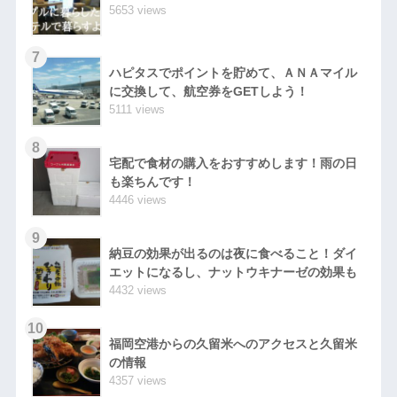
5653 views
7
ハピタスでポイントを貯めて、ＡＮＡマイル
に交換して、航空券をGETしよう！
5111 views
8
宅配で食材の購入をおすすめします！雨の日
も楽ちんです！
4446 views
9
納豆の効果が出るのは夜に食べること！ダイ
エットになるし、ナットウキナーゼの効果も
4432 views
10
福岡空港からの久留米へのアクセスと久留米
の情報
4357 views