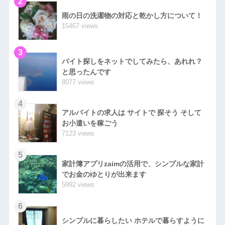
2
雨の日の洗濯物の対応と乾かし方について！
15467 views
3
バイト探しをネットでしてみたら、あれれ？
と思ったんです
8077 views
4
アルバイトの求人は サイトで 探そう そして
お小遣いを稼ごう
7123 views
5
家計簿アプリzaimの活用で、シンプルな家計
でお金のゆとりが出来ます
5992 views
6
シンプルに暮らしたい ホテルで暮らすように