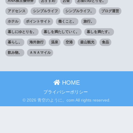
ANA株主優待券
おすすめ
お金
お金のゆとりを。
アドセンス
シンプルライフ
シンプルライフ。
ブログ運営
ホテル
ポイントサイト
働くこと。
旅行。
暮しにゆとりを。
暮しを満たしていく。
暮しを満たす。
暮らし。
海外旅行
温泉
空港
釜山観光
食品
飲み物。
ＡＮＡマイル
HOME
プライバシーポリシー
© 2026 青空のように。com All rights reserved.