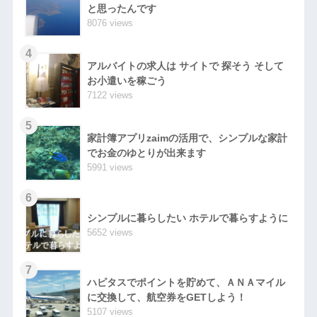
と思ったんです
8076 views
4
アルバイトの求人は サイトで 探そう そして
お小遣いを稼ごう
7122 views
5
家計簿アプリzaimの活用で、シンプルな家計
でお金のゆとりが出来ます
5991 views
6
シンプルに暮らしたい ホテルで暮らすように
5652 views
7
ハピタスでポイントを貯めて、ＡＮＡマイル
に交換して、航空券をGETしよう！
5107 views